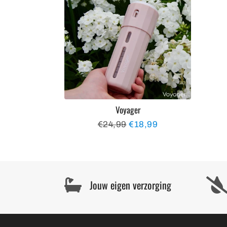
Voyager
Normale
€24,99
Aanbiedingsprijs
€18,99
prijs
Jouw eigen verzorging