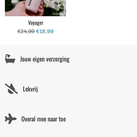
Voyager
Normale
€24,99
Aanbiedingsprijs
€18,99
prijs
Jouw eigen verzorging
Lekvrij
Overal mee naar toe