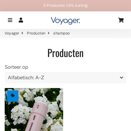
3 Producten 15% korting
Menu
Aanmelden
Wi
Voyager
Producten
shampoo
Producten
Sorteer op